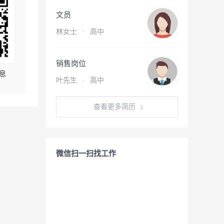
文员
林女士
·
高中
销售岗位
息
叶先生
·
高中
查看更多简历
微信扫一扫找工作