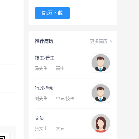
简历下载
推荐简历
更多简历
技工/普工
马先生
·
高中
行政/后勤
刘先生
·
中专/技校
文员
张女士
·
大专