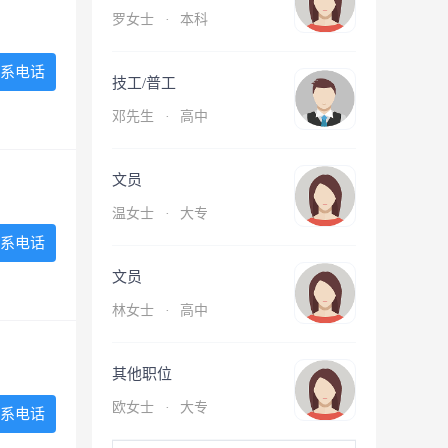
罗女士
·
本科
系电话
技工/普工
邓先生
·
高中
文员
温女士
·
大专
系电话
文员
林女士
·
高中
其他职位
欧女士
·
大专
系电话