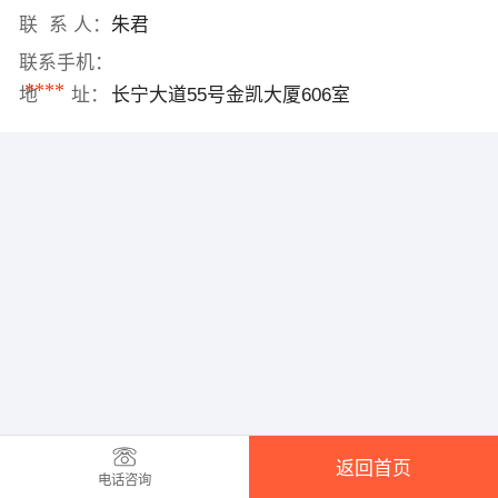
联 系 人：
朱君
联系手机：
****
地 址：
长宁大道55号金凯大厦606室
返回首页
电话咨询